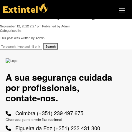
Comercialização, instalação e manutenção de
sistemas de iluminação de emergência
September 12, 2022 2:27 pm
Published by
Admin
Categorised in:
This post was written by Admin
Search
A sua segurança cuidada
por profissionais,
contate-nos.
Coimbra (+351) 239 497 675
Chamada para a rede fixa nacional
Figueira da Foz (+351) 233 431 300