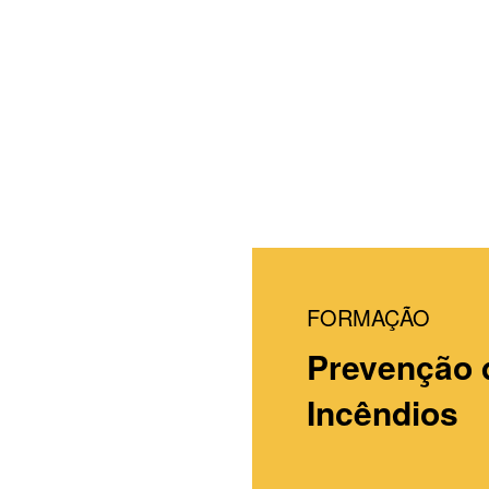
 e Consult
ma
FORMAÇÃO
Prevenção 
so da
Incêndios