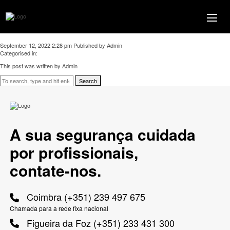
Comercialização, instalação e manutenção de
redes de incêndio
September 12, 2022 2:28 pm
Published by
Admin
Categorised in:
This post was written by Admin
Search
A sua segurança cuidada
por profissionais,
contate-nos.
Coimbra (+351) 239 497 675
Chamada para a rede fixa nacional
Figueira da Foz (+351) 233 431 300